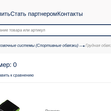
пить
Стать партнером
Контакты
овочные системы (Спортивные обвязки)
Грудная обвя
мер: 0
авить к сравнению