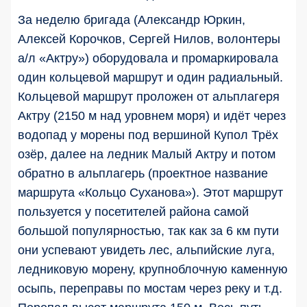
За неделю бригада (Александр Юркин,
Алексей Корочков, Сергей Нилов, волонтеры
а/л «Актру») оборудовала и промаркировала
один кольцевой маршрут и один радиальный.
Кольцевой маршрут проложен от альплагеря
Актру (2150 м над уровнем моря) и идёт через
водопад у морены под вершиной Купол Трёх
озёр, далее на ледник Малый Актру и потом
обратно в альплагерь (проектное название
маршрута «Кольцо Суханова»). Этот маршрут
пользуется у посетителей района самой
большой популярностью, так как за 6 км пути
они успевают увидеть лес, альпийские луга,
ледниковую морену, крупноблочную каменную
осыпь, переправы по мостам через реку и т.д.