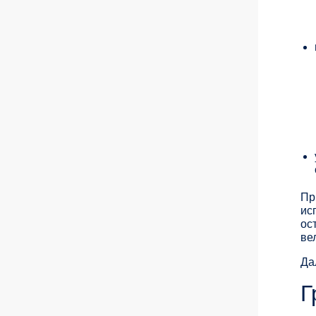
Пр
ис
ос
ве
Да
Г