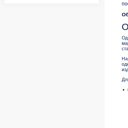
по
Об
О
Од
ма
ст
На
од
из
Дл