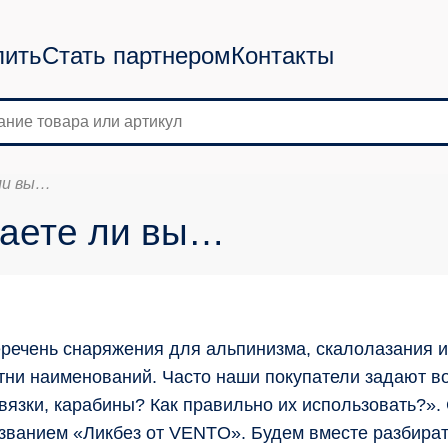
пить
Стать партнером
Контакты
 ли вы…
наете ли вы…
речень снаряжения для альпинизма, скалолазания и
тни наименований. Часто наши покупатели задают в
вязки, карабины? Как правильно их использовать?».
званием «Ликбез от VENTO». Будем вместе разбирать