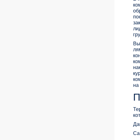
ко
об
по
за
ли
гр
Вы
ля
ко
ко
на
ку
ко
на
П
Те
ко
Да
Са