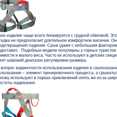
кое изделие чаще всего блокируется с грудной обвязкой. Эт
седка не предполагает длительное комфортное висение. Он
едотвращения падения. Срыв (даже с небольшим фактором 
 доставит. Подобные модели популярны у горных туристов 
оимости и малого веса. Часто их используют в детских секц
еет широкий диапазон регулировки размера.
 вопрос корректности использования изделия в скалолазани
алолазании – элемент тренировочного процесса, а срыватьс
вязку используют в парках приключений опять же из-за шир
остоты надевания.