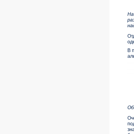
На
ра
на
От
од
В 
ал
Об
Оч
по
зн