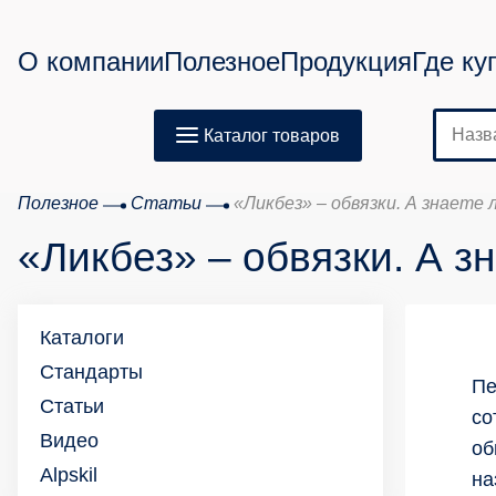
О компании
Полезное
Продукция
Где ку
Каталог товаров
Полезное
Статьи
«Ликбез» – обвязки. А знаете
«Ликбез» – обвязки. А з
Каталоги
Стандарты
Пе
Статьи
со
Видео
об
Alpskil
на