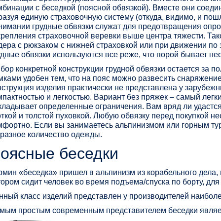
мбинации с беседкой (поясной обвязкой). Вместе они соеди
разуя единую страховочную систему (откуда, видимо, и по
нимании грудные обвязки служат для предотвращения опро
крепления страховочной веревки выше центра тяжести. Та
дера с рюкзаком с нижней страховкой или при движении по
удные обвязки используются все реже, что порой бывает не
бор конкретной конструкции грудной обвязки остается за п
мками удобен тем, что на пояс можно развесить снаряжение
нструкция изделия практически не представлена у зарубеж
мпактностью и легкостью. Вариант без пряжек – самый легк
кладывает определенные ограничения. Вам вряд ли удастся 
рткой и толстой пуховкой. Любую обвязку перед покупкой не
мфортно. Если вы занимаетесь альпинизмом или горным тури
 разное количество одежды.
оясные беседки
рмин «беседка» пришел в альпинизм из корабельного дела, 
тором сидит человек во время подъема/спуска по борту, дл
нный класс изделий представлен у производителей наибол
мым простым современным представителем беседки являетс