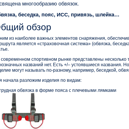
священа многообразию обвязок.
вязка, беседка, пояс, ИСС, привязь, шлейка…
бщий обзор
ним из наиболее важных элементов снаряжения, обеспечи
ршрута является «страховочная система» (обвязка, беседка
атье.
 современном спортивном рынке представлены несколько ти
нозначных названий нет. Есть +/– устоявшиеся названия. Но
делие могут называть по-разному, например, беседкой, обвя
я начала разложим изделия по видам:
грудная обвязка в форме пояса с плечевыми лямками