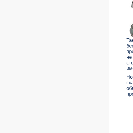
Та
бе
пр
не
ст
им
Но
ск
об
пр