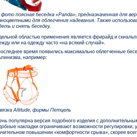
 фото поясная беседка «Panda», предназначенная для ве
зноцветными для облегчения надевания. Также использов
деть и снять беседку.
дельной областью применения является фрирайд и скиальпи
ежду или на одежду часто «на всякий случай».
последнее время появились максимально облегченные бесе
ьпинизма, например:
вязка Altitude, фирмы Петцель
ень популярна версия подобного изделия с дополнительным
добные накладки ограничивают возможности регулировки, ув
ачительном повышении «комфортности срыва», скорее всего,