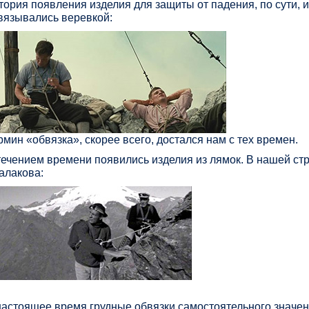
тория появления изделия для защиты от падения, по сути, и
вязывались веревкой:
рмин «обвязка», скорее всего, достался нам с тех времен.
течением времени появились изделия из лямок. В нашей с
алакова:
настоящее время грудные обвязки самостоятельного значен