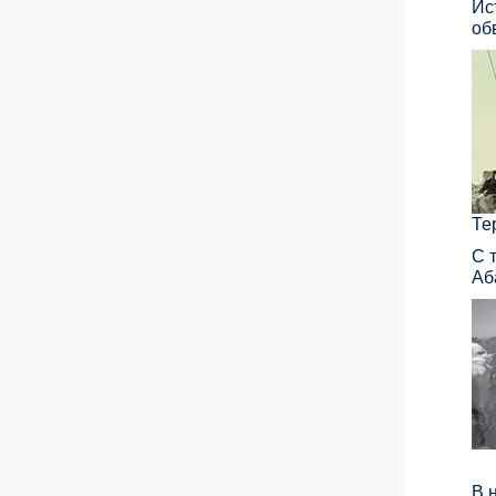
Ис
об
Те
С 
Аб
В 