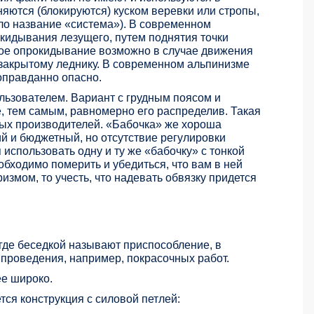
няются (блокируются) куском веревки или стропы,
шло название «система»). В современном
кидывания лезущего, путем поднятия точки
кое опрокидывание возможно в случае движения
 закрытому леднику. В современном альпинизме
оправданно опасно.
ользователем. Вариант с грудным поясом и
, тем самым, равномерно его распределив. Такая
ных производителей. «Бабочка» же хороша
ий и бюджетный, но отсутствие регулировки
использовать одну и ту же «бабочку» с тонкой
обходимо померить и убедиться, что вам в ней
змом, то учесть, что надевать обвязку придется
где беседкой называют приспособление, в
я проведения, например, покрасочных работ.
ее широко.
я конструкция с силовой петлей: