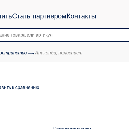
пить
Стать партнером
Контакты
ространство
Анаконда, полиспаст
авить к сравнению