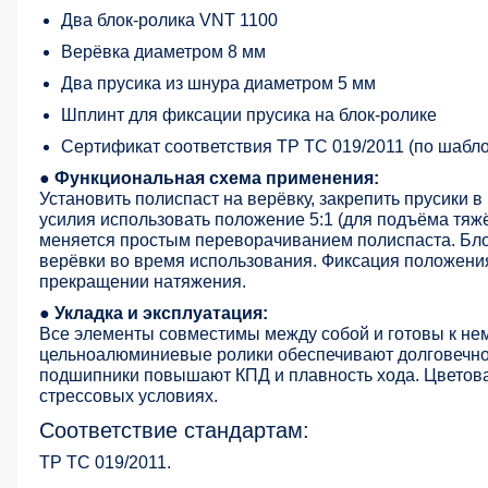
Два блок-ролика VNT 1100
Верёвка диаметром 8 мм
Два прусика из шнура диаметром 5 мм
Шплинт для фиксации прусика на блок-ролике
Сертификат соответствия ТР ТС 019/2011 (по шабло
● Функциональная схема применения:
Установить полиспаст на верёвку, закрепить прусики в
усилия использовать положение 5:1 (для подъёма тяжё
меняется простым переворачиванием полиспаста. Бло
верёвки во время использования. Фиксация положени
прекращении натяжения.
● Укладка и эксплуатация:
Все элементы совместимы между собой и готовы к не
цельноалюминиевые ролики обеспечивают долговечнос
подшипники повышают КПД и плавность хода. Цветова
стрессовых условиях.
Соответствие стандартам:
ТР ТС 019/2011.