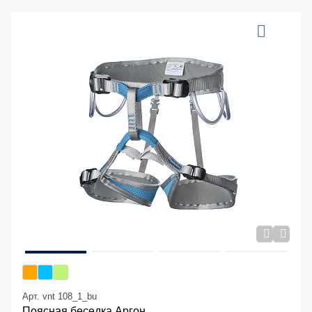
Арт. vnt 108_1_bu
Поясная беседка Аргон