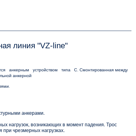
ая линия "VZ-line"
тся
анкерным
устройством
типа
С. Смонтированная между
льной анкерной
лями.
ктурными анкерами.
ных нагрузок, возникающих в момент падения. Трос
 при чрезмерных нагрузках.