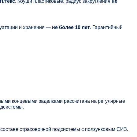
 Н/текс
. Коуши пластиковые, радиус закругления
не
луатации и хранения —
не более 10 лет
. Гарантийный
нными концевыми заделками рассчитана на регулярные
одсистемы.
 составе страховочной подсистемы с ползунковым СИЗ.