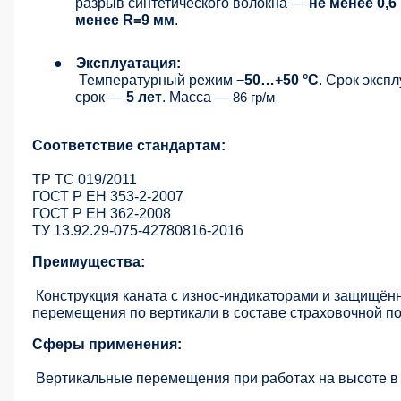
разрыв синтетического волокна —
не менее 0,6
менее R=9 мм
.
●
Эксплуатация:
Температурный режим
−50…+50 °C
. Срок эксп
срок —
5 лет
. Масса —
86 гр/м
Соответствие стандартам:
ТР ТС 019/2011
ГОСТ Р ЕН 353-2-2007
ГОСТ Р ЕН 362-2008
ТУ 13.92.29-075-42780816-2016
Преимущества:
Конструкция каната с износ-индикаторами и защищё
перемещения по вертикали в составе страховочной п
Сферы применения:
Вертикальные перемещения при работах на высоте в