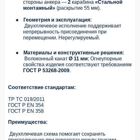
стороны анкера —
2
карабина
«Стальной
монтажный»
(раскрытие 55 мм).
●
Геометрия и эксплуатация:
Двухплечевое исполнение поддерживает
непрерывность присоединения при
перемещении. Нерегулируемый.
●
Материалы и конструктивные решения:
Волоконный канат
Ø 11 мм
; Огнеупорные
свойства изделия соответствуют требованиям
ГОСТ Р 53268-2009
.
Соответствие стандартам:
ТР ТС 019/2011
ГОСТ Р EN 354
ГОСТ Р EN 358
Преимущества:
Двухплечевая схема помогает сохранять
присоединение при переходах между точками