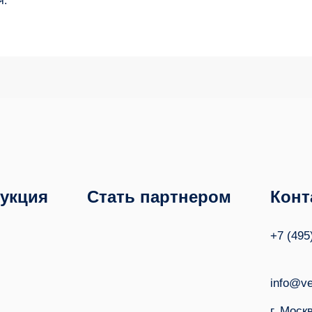
я.
укция
Стать партнером
Конт
+7 (495
info@ve
г. Моск