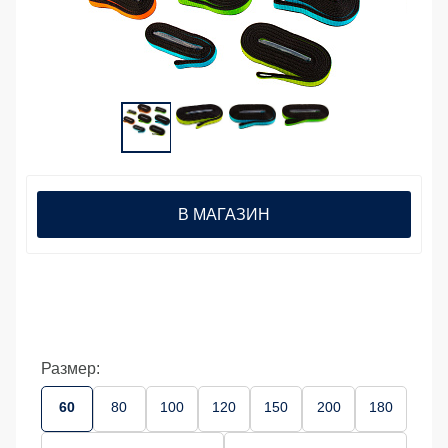
В МАГАЗИН
Размер:
60
80
100
120
150
200
180