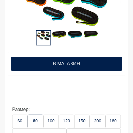
В МАГАЗИН
Размер:
60
80
100
120
150
200
180