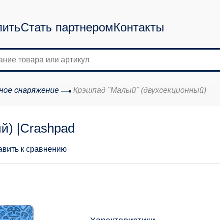
пить
Стать партнером
Контакты
ное снаряжение
Крэшпад "Малый" (двухсекционный)
й) |Crashpad
авить к сравнению