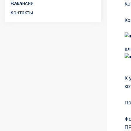
Вакансии
Ко
Контакты
Ко
ал
К 
ко
По
Фо
П