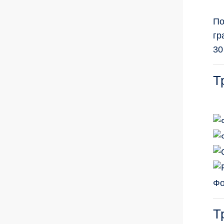
По
гр
30
Т
Фо
Т