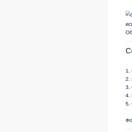
ис
Об
С
1.
2.
3.
4.
5.
Фо