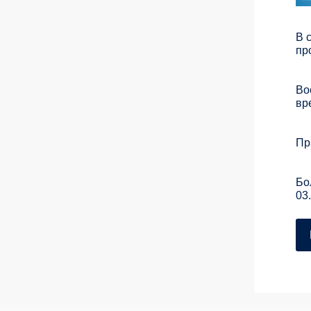
В 
пр
Во
вр
Пр
Бо
03