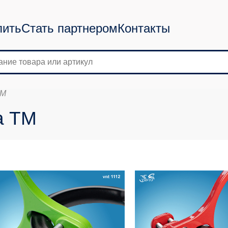
пить
Стать партнером
Контакты
ТМ
а ТМ