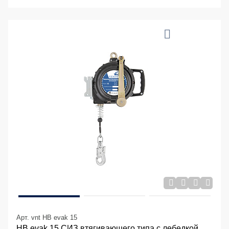
Арт. vnt HB evak 15
НВ evak 15 СИЗ втягивающего типа с лебедкой