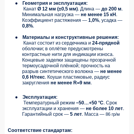
●
Геометрия и эксплуатация:
Канат
Ø 12 мм (±0,5 мм)
. Длина —
до 200 м
.
Минимальная нагрузка —
не менее 15 кН
.
Коэффициент растяжения —
1,0%
, усадка —
0,8%
.
●
Материалы и конструктивные решения:
Канат состоит из сердечника и
24-прядной
оболочки; в оплётке предусмотрены
контрастные нити для индикации износа.
Концевые заделки защищены прозрачной
термоусадочной плёнкой; прочность на
разрыв синтетического волокна —
не менее
0,6 Н/текс
. Коуши пластиковые, радиус
закругления
не менее R=9 мм
.
●
Эксплуатация:
Температурный режим
−50…+50 °C
. Срок
эксплуатации и хранения —
не более 10 лет
.
Гарантийный срок —
5 лет
. Масса —
86 гр/м
Соответствие стандартам: