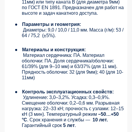
11мм) или типу каната B (для диаметра 9мм)
по ГОСТ EN 1891. Предназначен для работ на
высоте и задач канатного доступа.
●
Параметры и геометрия:
Диаметры: 9,0 / 10,0 / 11,0 мм. Масса (г/м): 53 /
64 / 75,2
(±5%).
●
Материалы и конструкция:
Материал сердечника: ПА. Материал
оболочки: ПА. Доля сердечника/оболочки:
61/39% (для 9–10 мм) и 63/37% (для 11 мм).
Прядность оболочки: 32 (для 9мм); 40 (для 10-
11мм)
●
Контроль эксплуатационных свойств:
Удлинение: 3,0–3,2%. Усадка: 0,3–0,9%.
Смещение оболочки: 0,2–0,6 мм. Разрывная
нагрузка: 22–33 кН; прочность с узлами: 12–15
кН (3 мин). Температурный режим
−50…+50
°C
. Срок хранения и службы —
10 лет.
Гарантийный срок
5 лет
.