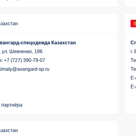
азахстан
вангард-спецодежда Казахстан
С
 ул. Шевченко, 186
г.
: +7 (727) 390-79-07
Те
 almaty@avangard-sp.ru
Те
E-
E-
 партнёра
азахстан