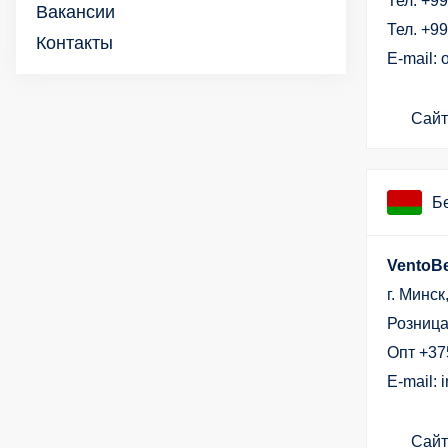
Тел. +9
Вакансии
Тел. +9
Контакты
Е-mail: 
Сайт
Б
VentoBe
г. Минск
Розница
Опт +37
E-mail: 
Сайт