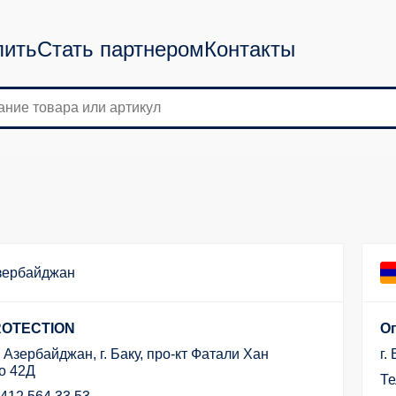
пить
Стать партнером
Контакты
зербайджан
ROTECTION
О
 Азербайджан, г. Баку, про-кт Фатали Хан
г.
о 42Д
Те