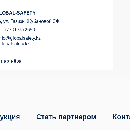
GLOBAL-SAFETY
бе, ул. Газизы Жубановой 3Ж
: +77017472659
info@globalsafety.kz
lobalsafety.kz
 партнёра
укция
Стать партнером
Конт