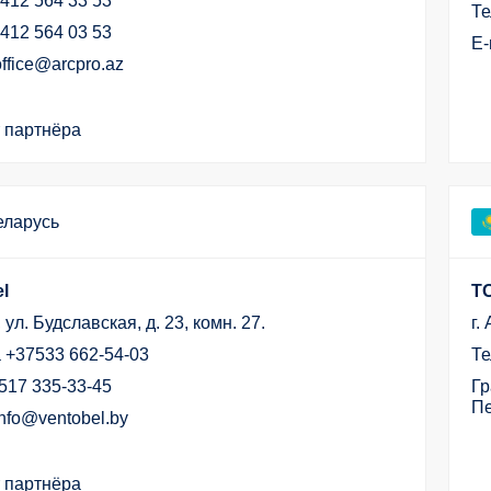
9412 564 33 53
Те
9412 564 03 53
E-
office@arcpro.az
 партнёра
еларусь
l
Т
, ул. Будславская, д. 23, комн. 27.
г.
 +37533 662-54-03
Те
517 335-33-45
Гр
Пе
info@ventobel.by
 партнёра