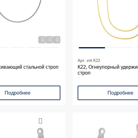
Арт. vnt К22
живающий стальной строп
К22, Огнеупорный удерж
строп
Подробнее
Подробнее