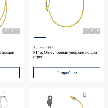
Арт. vnt К14p
ивающий
К14р, Огнеупорный удерживающий
строп
Подробнее