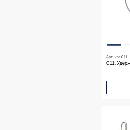
Арт. vnt C11
С11, Удер