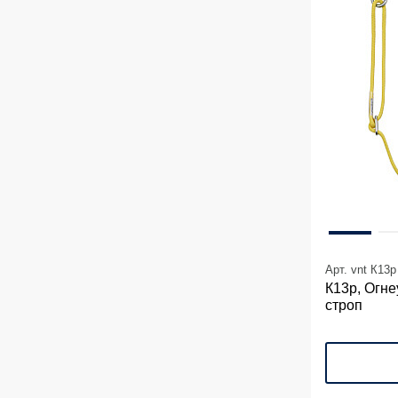
Арт. vnt К13p
К13р, Огн
строп