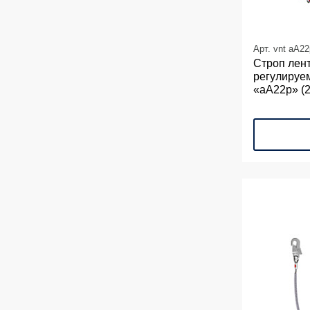
Арт. vnt aA22
Строп лен
регулируе
«аА22р» (