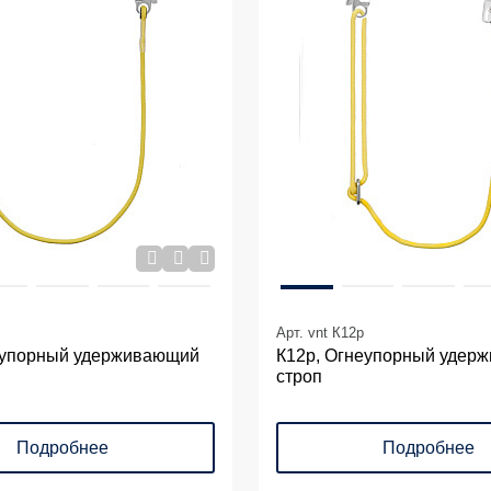
Арт. vnt К12p
еупорный удерживающий
К12р, Огнеупорный удер
строп
Подробнее
Подробнее