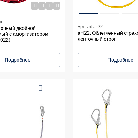
p
Арт. vnt аН22
точный двойной
аН22, Облегченный стра
мый с амортизатором
ленточный строп
2022)
Подробнее
Подробнее