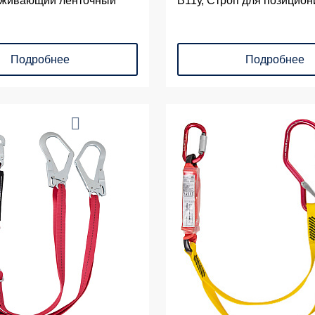
рживающий ленточный
В11у, Строп для позицио
Подробнее
Подробнее