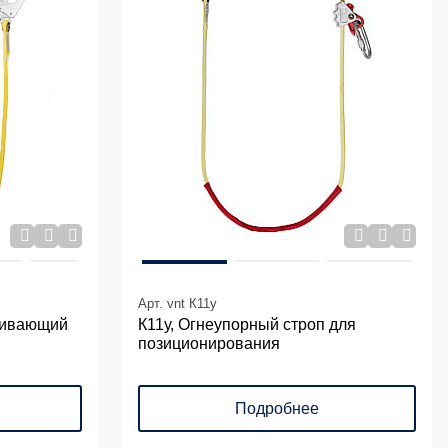
Арт. vnt К11y
живающий
К11у, Огнеупорный строп для
позиционирования
Подробнее