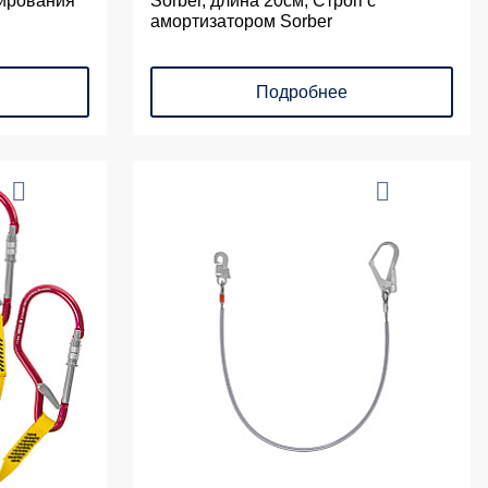
нирования
Sorber, длина 20см, Строп с
амортизатором Sorber
Подробнее