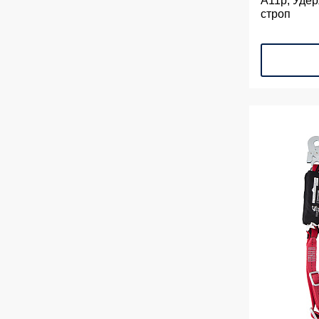
А11р, Уде
строп