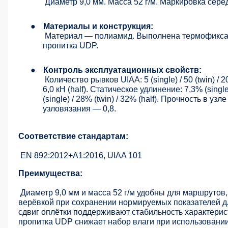
Диаметр 9,0 мм. Масса 52 г/м. Маркировка сер
●
Материалы и конструкция:
Материал — полиамид. Выполнена термофиксац
пропитка UDP.
●
Контроль эксплуатационных свойств:
Количество рывков UIAA: 5 (single) / 50 (twin) / 20 
6,0 кН (half). Статическое удлинение: 7,3% (single
(single) / 28% (twin) / 32% (half). Прочность в 
узловязания — 0,8.
Соответствие стандартам:
EN 892:2012+A1:2016, UIAA 101
Преимущества:
Диаметр 9,0 мм и масса 52 г/м удобны для маршрутов
верёвкой при сохранении нормируемых показателей д
сдвиг оплётки поддерживают стабильность характерис
пропитка UDP снижает набор влаги при использовании