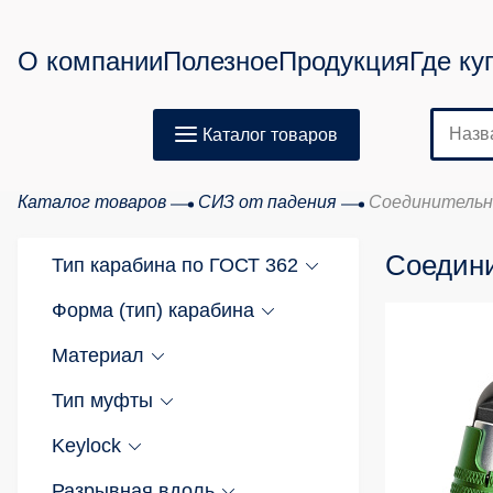
О компании
Полезное
Продукция
Где ку
Каталог товаров
Каталог товаров
СИЗ от падения
Соединитель
Соедин
Тип карабина по ГОСТ 362
Форма (тип) карабина
Материал
Тип муфты
Keylock
Разрывная вдоль