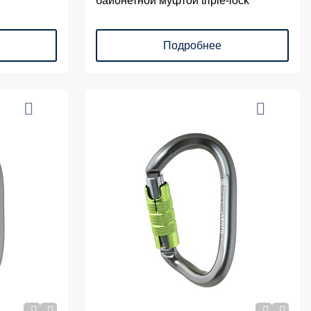
байонетной муфтой triple-lock
Подробнее