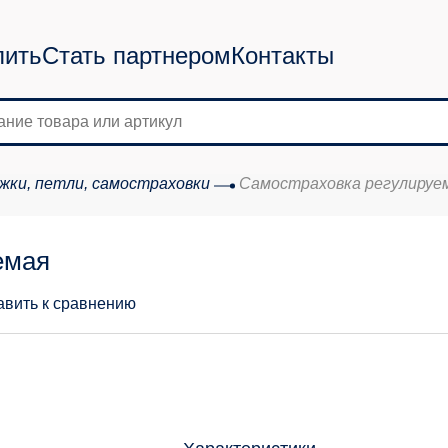
пить
Стать партнером
Контакты
ки, петли, самостраховки
Самостраховка регулируема
емая
авить к сравнению