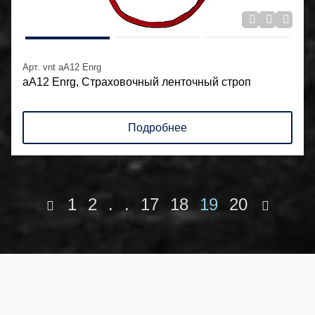
Арт. vnt aA12 Enrg
аА12 Enrg, Страховочный ленточный строп
Подробнее
1
2
.
.
17
18
19
20