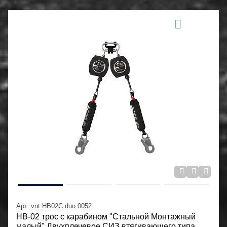
Арт. vnt HB02C duo 0052
НВ-02 трос с карабином "Стальной Монтажный
малый" Двухплечевое СИЗ втягивающего типа