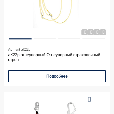
Арт. vnt aК22р
аК22р огнеупорный,Огнеупорный страховочный
строп
Подробнее