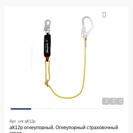
Арт. vnt aК12p
аК12р огнеупорный, Огнеупорный страховочный