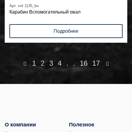
Арт. vnt 1135_bu
Карабин Вспомогательный овал
Подробнее
1
2
3
4
.
.
16
17
О компании
Полезное